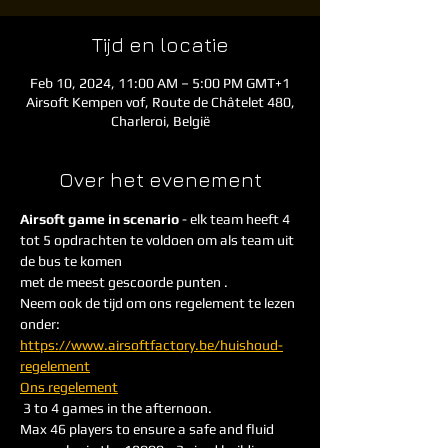
Tijd en locatie
Feb 10, 2024, 11:00 AM – 5:00 PM GMT+1
Airsoft Kempen vof, Route de Châtelet 480,
Charleroi, België
Over het evenement
Airsoft game in scenario
 - elk team heeft 4 
tot 5 opdrachten te voldoen om als team uit 
de bus te komen
met de meest gescoorde punten . 
Neem ook de tijd om ons regelement te lezen 
onder: 
https://www.airsoftfactory.be/huishoud-
regelement
Ons regelement
 3 to 4 games in the afternoon. 
Max 46 players to ensure a safe and fluid 