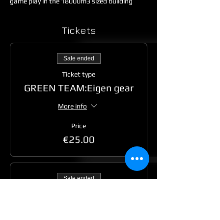
game play in the 18000m3 sized building
Tickets
Sale ended
Ticket type
GREEN TEAM:Eigen gear
More info
Price
€25.00
Sale ended
Ticket type
RED TEAM:Entree met