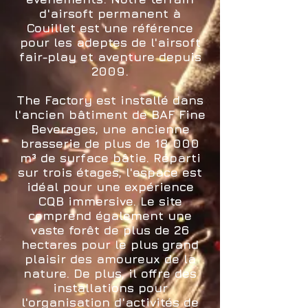
d'airsoft permanent à
Couillet est une référence
pour les adeptes de l'airsoft
fair-play et aventure depuis
2009.
The Factory est installé dans
l'ancien bâtiment de BAF Fine
Beverages, une ancienne
brasserie de plus de 18 000
m³ de surface bâtie. Réparti
sur trois étages, l'espace est
idéal pour une expérience
CQB immersive. Le site
comprend également une
vaste forêt de plus de 26
hectares pour le plus grand
plaisir des amoureux de la
nature. De plus, il offre des
installations pour
l'organisation d'activités de