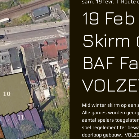
sam. 19 févr.
  |  
Route 
19 Feb
Skirm 
BAF Fa
VOLZE
Mid winter skirm op een z
Alle games worden georg
aantal spelers toegelate
spel regelement ter bewa
doorloop gebouw.. VOLZ