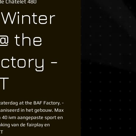
de Châtelet 480
 Winter
@ the
ctory -
T
aterdag at the BAF Factory. -
aniseerd in het gebouw. Max
n 40 ivm aangepaste sport en
king van de fairplay en
ET