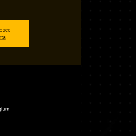
losed
nts
lgium