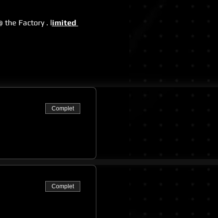
the Factory . l
imited 
Complet
Complet