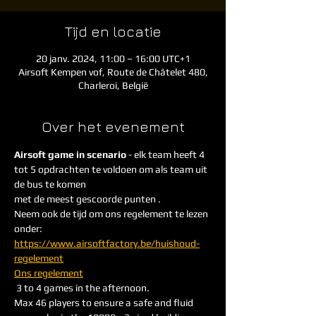
Tijd en locatie
20 janv. 2024, 11:00 – 16:00 UTC+1
Airsoft Kempen vof, Route de Châtelet 480,
Charleroi, België
Over het evenement
Airsoft game in scenario
 - elk team heeft 4 
tot 5 opdrachten te voldoen om als team uit 
de bus te komen
met de meest gescoorde punten . 
Neem ook de tijd om ons regelement te lezen 
onder: 
https://www.airsoftfactory.be/huishoud-
regelement
Ons regelement
 3 to 4 games in the afternoon. 
Max 46 players to ensure a safe and fluid 