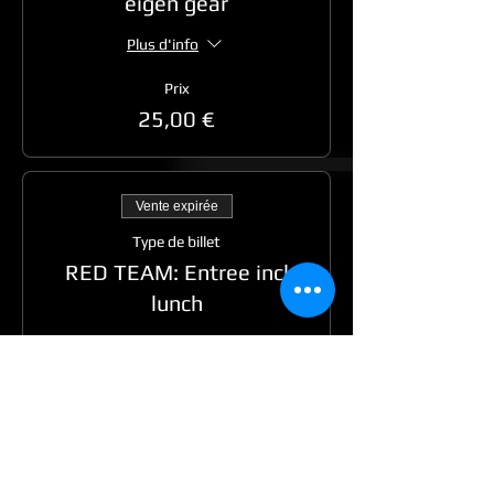
eigen gear
Plus d'info
Prix
25,00 €
Vente expirée
Type de billet
RED TEAM: Entree incl
lunch
Plus d'info
Prix
30,00 €