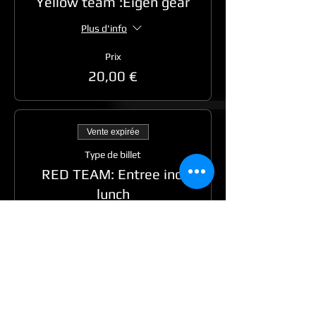
Yellow team :Eigen gear
Plus d'info
Prix
20,00 €
Vente expirée
Type de billet
RED TEAM: Entree incl
lunch
Plus d'info
Prix
25,00 €