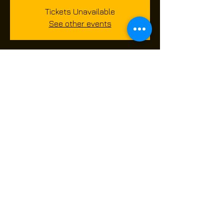
Tickets Unavailable
See other events
Tijd en locatie
04 juil. 2026, 08:00 – 15:30
Route de Châtelet 480, Route de Châtelet
480, 6010 Charleroi, Belgium
Over het evenement
Deel dit evenement