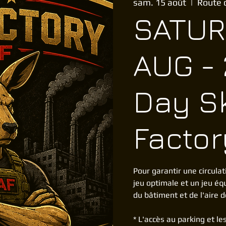
sam. 15 août
  |  
Route 
SATUR
AUG - 
Day S
Factor
Pour garantir une circulat
jeu optimale et un jeu éq
du bâtiment et de l'aire d
* L'accès au parking et l