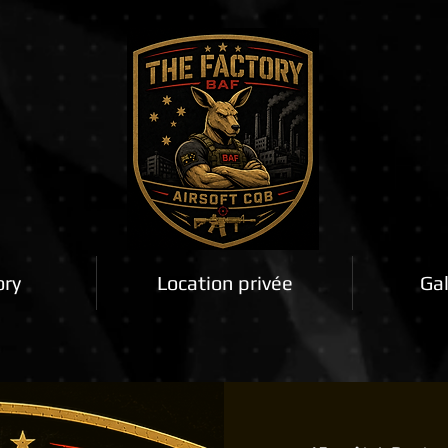
ory
Location privée
Gal