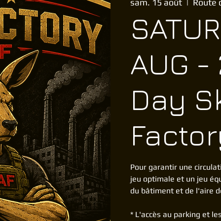
sam. 15 août
  |  
Route 
SATUR
AUG - 
Day S
Factor
Pour garantir une circulat
jeu optimale et un jeu éq
du bâtiment et de l'aire d
* L'accès au parking et l