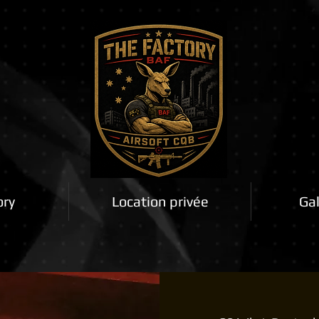
ory
Location privée
Gal