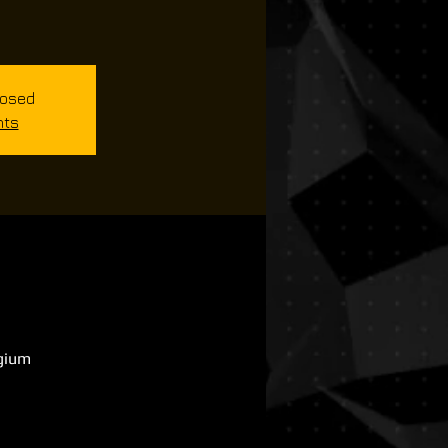
losed
nts
lgium