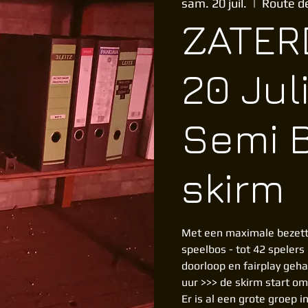
sam. 20 juil.
  |  
Route d
ZATER
20 Jul
Semi 
skirm
Met een maximale bezett
speelbos - tot 42 spelers
doorloop en fairplay gehal
uur >>> de skirm start om
Er is al een grote groep 