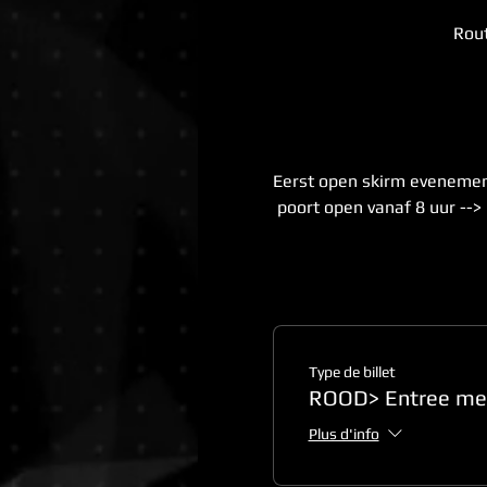
Rout
Eerst open skirm evenement
 poort open vanaf 8 uur --> 
Type de billet
ROOD> Entree met
Plus d'info