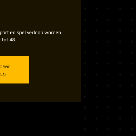
port en spel verloop worden
 tot 48
losed
nts