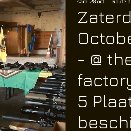
sam. 28 oct.
  |  
Route d
Zaterd
Octob
- @ th
factory
5 Plaa
besch