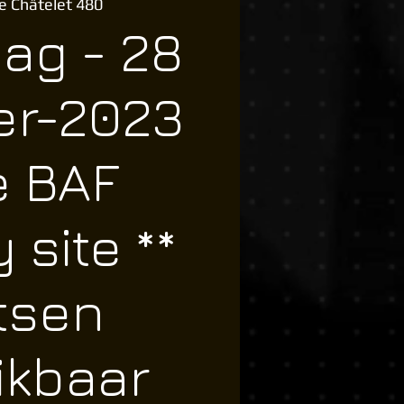
e Châtelet 480
ag - 28
er-2023
e BAF
 site **
tsen
ikbaar