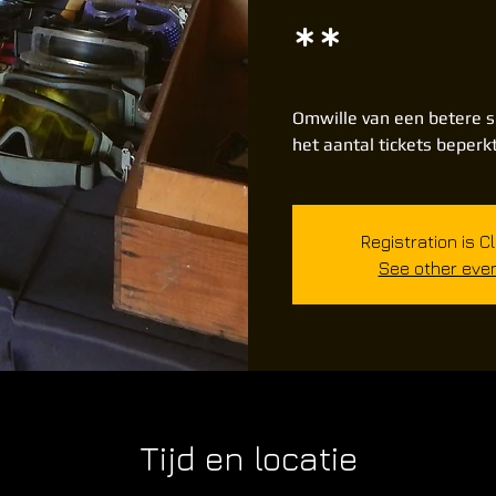
**
Omwille van een betere s
het aantal tickets beperkt
Registration is C
See other eve
Tijd en locatie