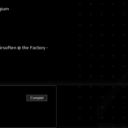
lgium
rsoften @ the Factory - 
Complet