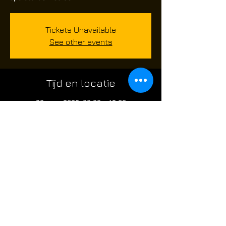
Tickets Unavailable
See other events
Tijd en locatie
29 mars 2025, 08:00 – 15:00
Route de Châtelet 480, Route de Châtelet
480, 6010 Charleroi, Belgium
Over het evenement
skirm evenement voor airsoft spelers die 
graag op een Zondag willen komen airsoften 
@ the Factory: 
** 
Let wel limited spaces **.
poort is open om 8 uur .. de skirm start om 
09;45