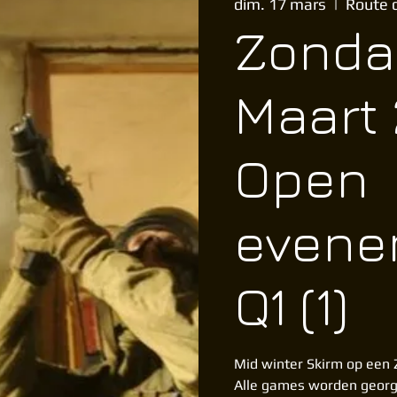
dim. 17 mars
  |  
Route 
Zondag
Maart
Open
evene
Q1 (1)
Mid winter Skirm op een 
Alle games worden georg