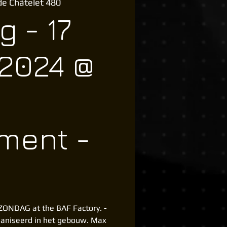
de Châtelet 480
 - 17
 2024 @
ment -
ZONDAG at the BAF Factory. -
aniseerd in het gebouw. Max