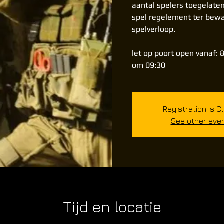
aantal spelers toegelate
spel regelement ter bewa
spelverloop.
let op poort open vanaf: 8
Registration is C
See other eve
Tijd en locatie