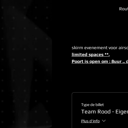
Rout
skirm evenement voor airso
limited spaces **.
Poort is open om : 8uur .. 
Type de billet
Team Rood - Eigen
Plus d'info