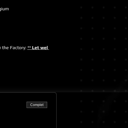
lgium
the Factory: 
** 
Let wel 
Complet