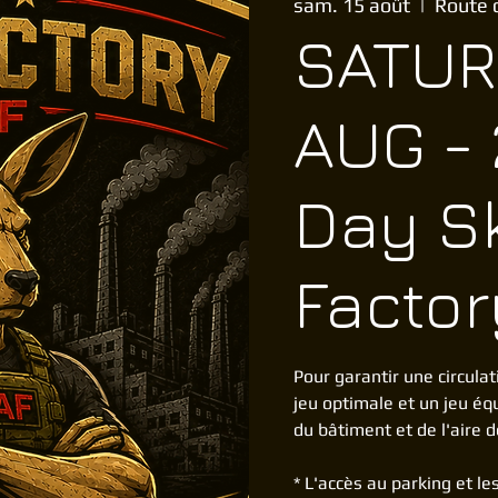
sam. 15 août
  |  
Route 
SATUR
AUG - 
Day S
Factor
Pour garantir une circulat
jeu optimale et un jeu éq
du bâtiment et de l'aire d
* L'accès au parking et l