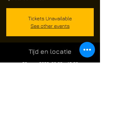
Tickets Unavailable
See other events
Tijd en locatie
23 mars 2025, 08:00 – 15:00
Route de Châtelet 480, Route de Châtelet
480, 6010 Charleroi, Belgium
Over het evenement
skirm evenement voor airsoft spelers die 
graag op een Zondag willen komen airsoften 
@ the Factory: 
** 
Let wel limited spaces **.
poort is open om 8 uur .. de skirm start om 
09;45