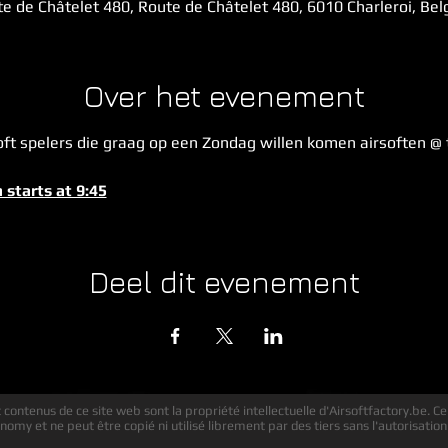
e de Châtelet 480, Route de Châtelet 480, 6010 Charleroi, Be
Over het evenement
ft spelers die graag op een Zondag willen komen airsoften @ th
 starts at 9:45
Deel dit evenement
contenus de ce site web sont la propriété intellectuelle d'Airsoftfactory.be. Ce
nomy et ne peut être copié ni utilisé librement par des tiers sans l'autorisation