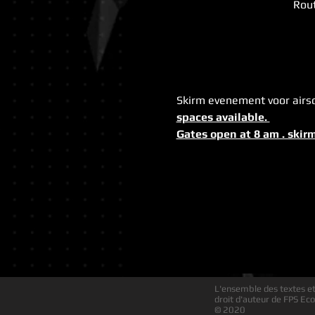
Rout
Skirm evenement voor airso
spaces available. 
Gates open at 8 am . skirm
L'ensemble des textes et 
droit d'auteur de FPS Eco
© 2020