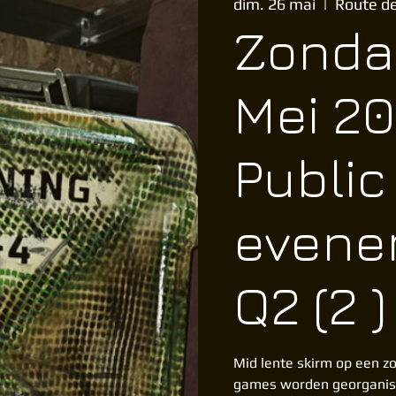
dim. 26 mai
  |  
Route de
Zonda
Mei 20
Public
evene
Q2 (2 )
Mid lente skirm op een zo
games worden georganis