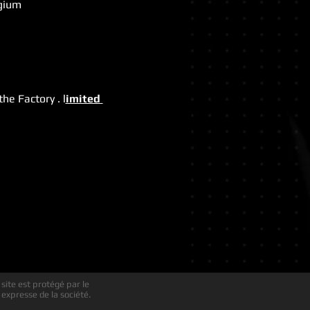
lgium
e Factory . l
imited 
 site est protégé par le
 expresse de la société.