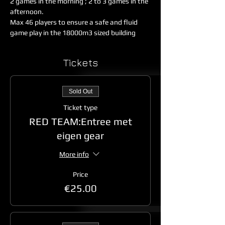
2 games in the morning ; 2 to 3 games in the 
afternoon. 
Max 46 players to ensure a safe and fluid 
game play in the 18000m3 sized building
Tickets
Sold Out
Ticket type
RED TEAM:Entree met
eigen gear
More info
Price
€25.00