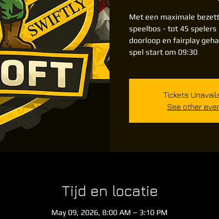
Met een maximale bezett
speelbos - tot 45 spelers
doorloop en fairplay geha
spel start om 09:30
Tickets Unavail
See other eve
Tijd en locatie
May 09, 2026, 8:00 AM – 3:10 PM