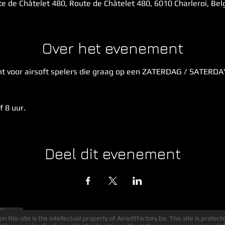
e de Châtelet 480, Route de Châtelet 480, 6010 Charleroi, Be
Over het evenement
 voor airsoft spelers die graag op een ZATERDAG / SATERDAY 
 8 uur.
Deel dit evenement
n this site is the intellectual property of Airsoftfactory.be. This site is protec