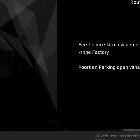
Rout
Eerst open skirm evenement
@ the Factory
Poort en Parking open vanaf
All web text and content o