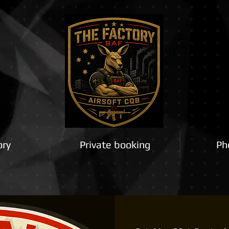
ory
Private booking
Ph