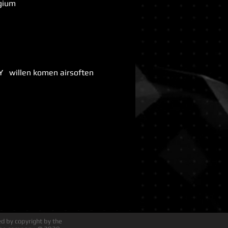
lgium
  willen komen airsoften 
ted by copyright by the