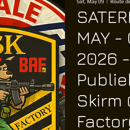
Sat, May 09
  |  
Route de
SATER
MAY - 
2026 -
Publie
Skirm
Factor