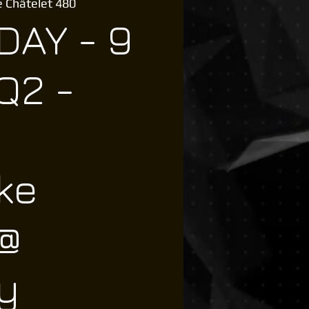
 Châtelet 480
DAY - 9
Q2 -
ke
 @
y