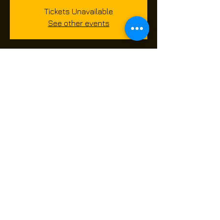
Tickets Unavailable
See other events
Tijd en locatie
Jul 04, 2026, 8:00 AM – 3:30 PM
Route de Châtelet 480, Route de Châtelet
480, 6010 Charleroi, Belgium
Over het evenement
Deel dit evenement