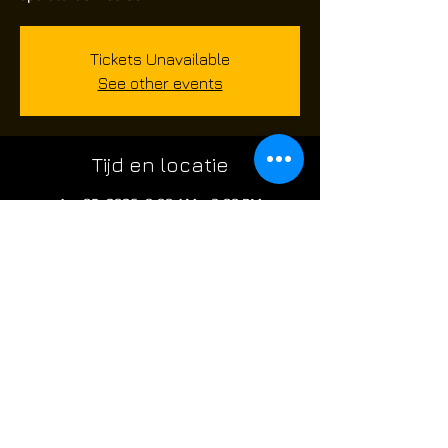
Tickets Unavailable
See other events
Tijd en locatie
Apr 05, 2026, 8:00 AM – 3:00 PM
Route de Châtelet 480, Route de Châtelet
480, 6010 Charleroi, Belgium
Over het evenement
skirm evenement voor airsoft spelers die 
graag op een Zondag willen komen airsoften 
@ the Factory: 
** 
Let wel limited spaces **.
poort is open om 8 uur .. de skirm start om 
09;45