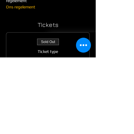
regelement
Ons regelement
Tickets
Sold Out
Ticket type
Entree met eigen gear
More info
Price
€25.00
Sold Out
Ticket type
Entree incl lunch