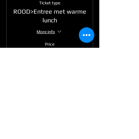
Ticket type
ROOD>Entree met warme
lunch
More info
Price
€30.00
Sale ended
Ticket type
GROEN >Entree met
warme
More info
Price
€30.00