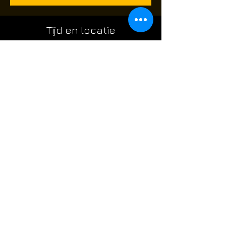
Tijd en locatie
Aug 16, 2025, 8:00 AM – 3:10 PM
Route de Châtelet 480, Route de Châtelet
480, 6010 Charleroi, Belgium
Over het evenement
Eerst open skirm evenement voor airsoft 
spelers die graag op een ZATERDAG willen 
komen airsoften @ the Factory
Deel dit evenement