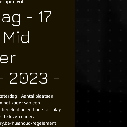
Kempen vof
ag - 17
 Mid
er
- 2023 -
aterdag - Aantal plaatsen
in het kader van een
l begeleiding en hoge fair play
s te lezen onder:
ory.be/huishoud-regelement