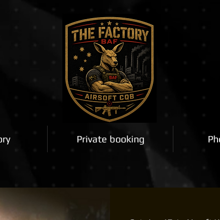
ory
Private booking
Ph