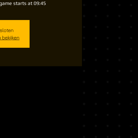
 game starts at 09:45
esloten
bekijken