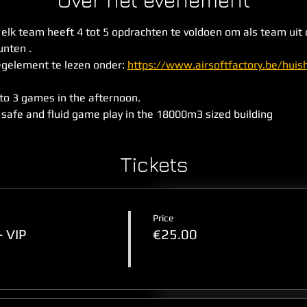
Over het evenement
- elk team heeft 4 tot 5 opdrachten te voldoen om als team uit
nten . 
gelement te lezen onder: 
https://www.airsoftfactory.be/hui
to 3 games in the afternoon. 
 safe and fluid game play in the 18000m3 sized building
Tickets
Price
- VIP
€25.00