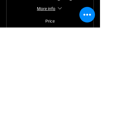
More info
Price
€25.00
Sold Out
Ticket type
Entree incl lunch
More info
Price
€30.00
Sold Out