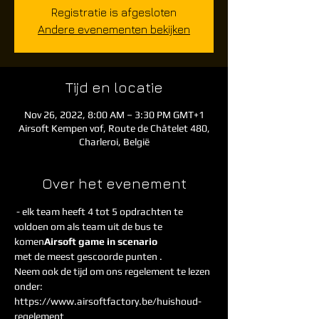
Registratie is afgesloten
Andere evenementen bekijken
Tijd en locatie
Nov 26, 2022, 8:00 AM – 3:30 PM GMT+1
Airsoft Kempen vof, Route de Châtelet 480,
Charleroi, België
Over het evenement
 - elk team heeft 4 tot 5 opdrachten te 
voldoen om als team uit de bus te 
komen
Airsoft game in scenario
met de meest gescoorde punten . 
Neem ook de tijd om ons regelement te lezen 
onder: 
https://www.airsoftfactory.be/huishoud-
regelement