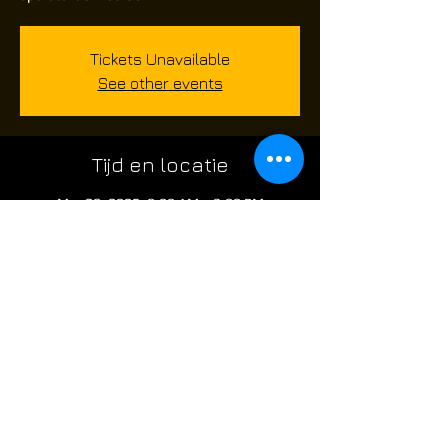
Tickets Unavailable
See other events
Tijd en locatie
Mar 29, 2025, 8:00 AM – 3:00 PM
Route de Châtelet 480, Route de Châtelet
480, 6010 Charleroi, Belgium
Over het evenement
skirm evenement voor airsoft spelers die 
graag op een Zondag willen komen airsoften 
@ the Factory: 
** 
Let wel limited spaces **.
poort is open om 8 uur .. de skirm start om 
09;45