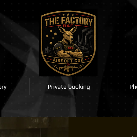
ory
Private booking
Ph