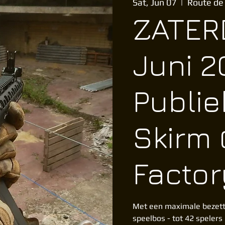
Sat, Jun 07
  |  
Route de
ZATER
Juni 2
Publie
Skirm
Factor
Met een maximale bezett
speelbos - tot 42 spelers