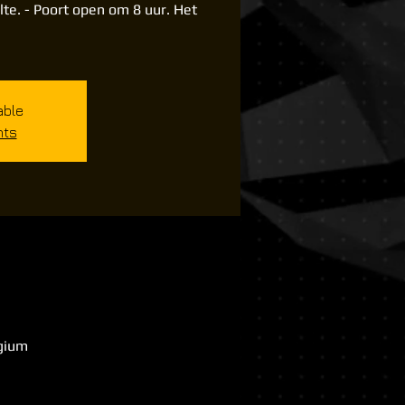
lte. - Poort open om 8 uur. Het
able
nts
lgium