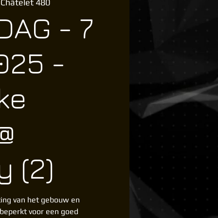
 Châtelet 480
DAG - 7
025 -
ke
 @
y (2)
ing van het gebouw en
 beperkt voor een goed