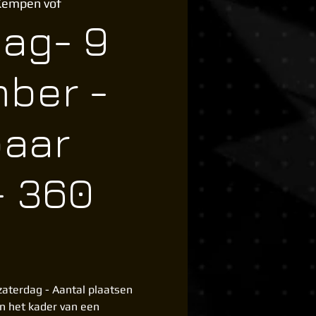
Kempen vof
dag- 9
ber -
aar
- 360
aterdag - Aantal plaatsen
in het kader van een