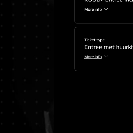
More info
Ticket type
Entree met huurki
More info