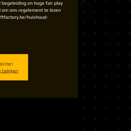
l begeleiding en hoge fair play
d om ons regelement te lezen
ftfactory.be/huishoud-
esloten
bekijken