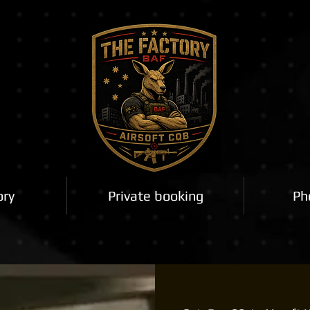
ory
Private booking
Ph