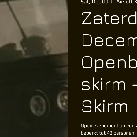
Sat, Dec 09
  |  
Airsoft 
Zater
Decem
Openb
skirm 
Skirm
Open evenement op een z
beperkt tot 48 personen 