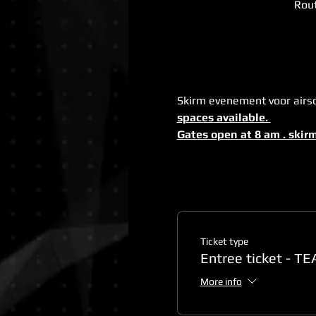
Rout
Skirm evenement voor airso
spaces available. 
Gates open at 8 am . skirm
Ticket type
Entree ticket - 
More info