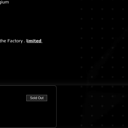
lgium
e Factory . l
imited 
Sold Out