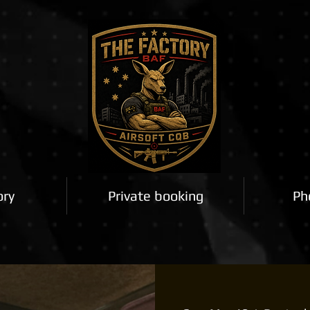
ory
Private booking
Ph