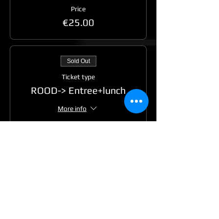
Price
€25.00
Sold Out
Ticket type
ROOD-> Entree+lunch
More info
Price
€30.00
Sold Out
Ticket type
GROEN-> Entree+lunch