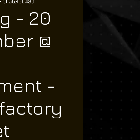
 Châtelet 480
g - 20
ber @
ment -
tfactory
et