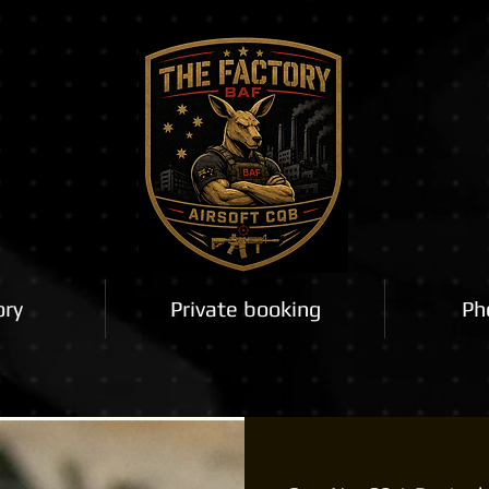
ory
Private booking
Ph