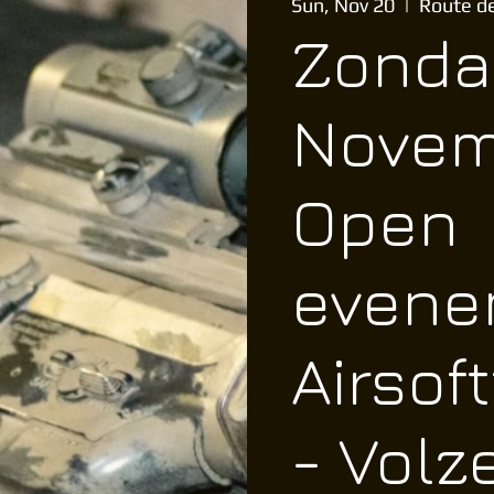
Sun, Nov 20
  |  
Route de
Zonda
Novem
Open
evene
Airsof
- Volz