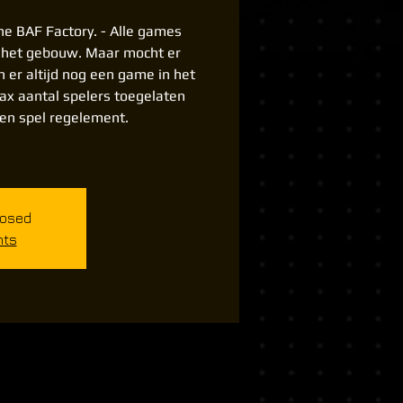
he BAF Factory. - Alle games
 het gebouw. Maar mocht er
n er altijd nog een game in het
x aantal spelers toegelaten
en spel regelement.
losed
nts