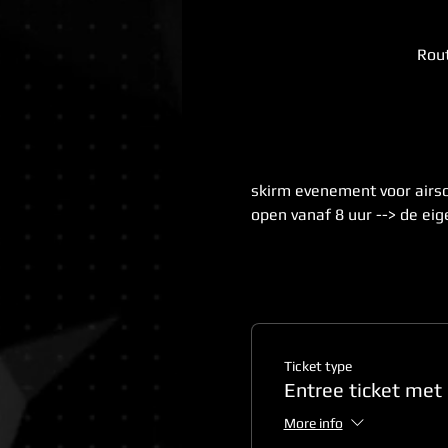
Rout
skirm evenement voor airso
open vanaf 8 uur --> de eig
Ticket type
Entree ticket met
More info