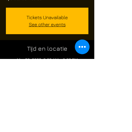
Tickets Unavailable
See other events
Tijd en locatie
Mar 23, 2025, 8:00 AM – 3:00 PM
Route de Châtelet 480, Route de Châtelet
480, 6010 Charleroi, Belgium
Over het evenement
skirm evenement voor airsoft spelers die 
graag op een Zondag willen komen airsoften 
@ the Factory: 
** 
Let wel limited spaces **.
poort is open om 8 uur .. de skirm start om 
09;45