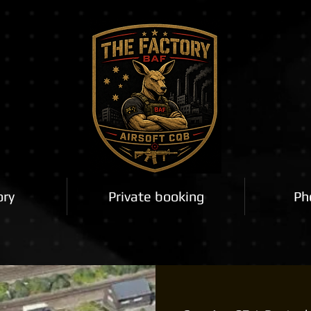
ory
Private booking
Ph