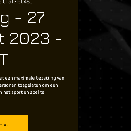
e Châtelet 480
g - 27
 2023 -
T
et een maximale bezetting van
personen toegelaten om een
 het sport en spel te
losed