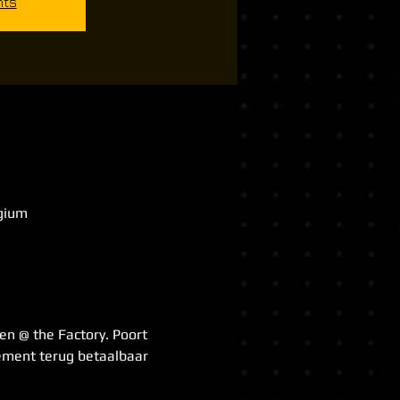
nts
lgium
n @ the Factory. Poort 
nement terug betaalbaar 