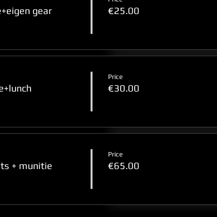
e+eigen gear
€25.00
Price
e+lunch
€30.00
Price
ts + munitie
€65.00