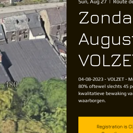
Sun, Aug 27
  |  
Route d
Zonda
August
VOLZE
04-08-2023 - VOLZET - M
80% oftewel slechts 45 
kwalitatieve bewaking van
waarborgen.
Registration is C