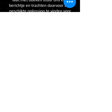
berichtje en trachten daarvoor een
geschikte oplossing te vinden voor
uzelf of team .
airsoftfactory.be@gmail.com
Dagplanning
08:00u aankomst
mogelijk o
p de parking.
(Vanaf 08:00 kan men inchecken aan
de balie)
(
vanaf 09:00
toegang gesloten
!!)
08:45u - 09:15u FPS
(Deze is
verplicht -
360 fps MAX met
.20g
)
09:15u - 09:30u Briefing