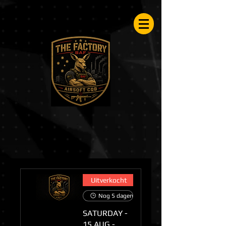
Airsoftfactory.be
Uitverkocht
Nog 5 dagen tot het evenement
SATURDAY -
15 AUG -