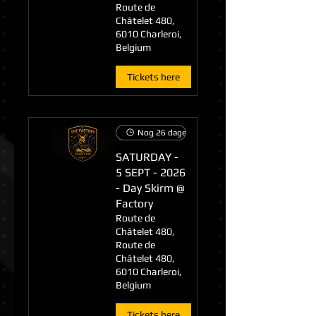
Route de
Châtelet 480,
6010 Charleroi,
Belgium
Tickets here
Nog 26 dagen tot het evenement
SATURDAY -
5 SEPT - 2026
- Day Skirm @
Factory
Route de
Châtelet 480,
Route de
Châtelet 480,
6010 Charleroi,
Belgium
Tickets here