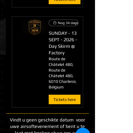
Nog 34 dagen tot het evenement
SUNDAY - 13
SEPT - 2026 -
Day Skirm @
Factory
Route de
Châtelet 480,
Route de
Châtelet 480,
6010 Charleroi,
Belgium
Tickets here
Vindt u geen geschikte datum voor
uwe airsoftevenement of bent u te
laat met boeken stuur ons een