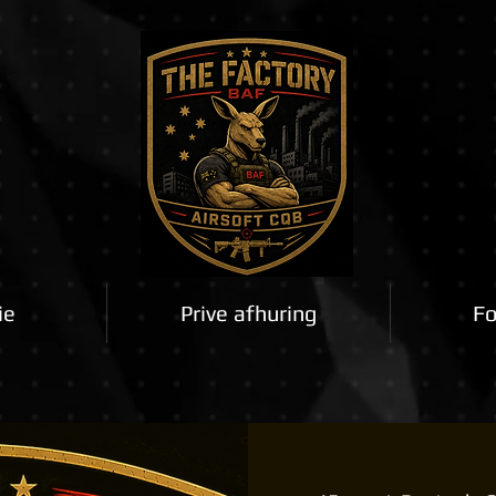
ie
Prive afhuring
Fo