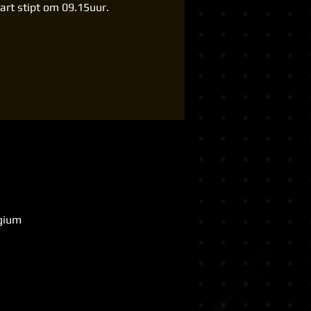
tart stipt om 09.15uur.
lgium