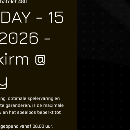
hâtelet 480
DAY - 15
2026 -
kirm @
y
ng, optimale spelervaring en
 te garanderen, is de maximale
w en het speelbos beperkt tot
n geopend vanaf 08.00 uur.