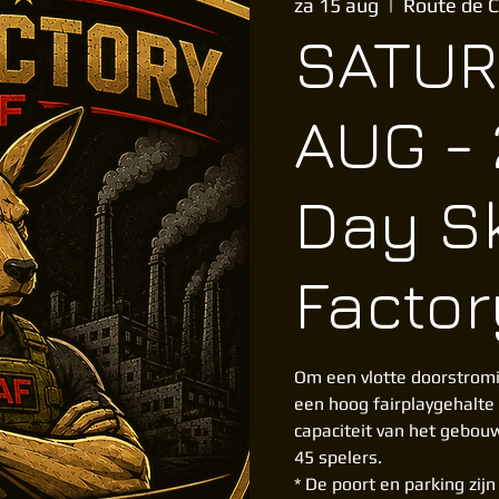
za 15 aug
  |  
Route de C
SATUR
AUG - 
Day S
Factor
Om een vlotte doorstromi
een hoog fairplaygehalte
capaciteit van het gebou
45 spelers.
* De poort en parking zij