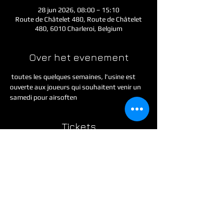
28 jun 2026, 08:00 – 15:10
Route de Châtelet 480, Route de Châtelet
480, 6010 Charleroi, Belgium
Over het evenement
 toutes les quelques semaines, l'usine est 
ouverte aux joueurs qui souhaitent venir un 
samedi pour airsoften 
Tickets
Verkoop geëindigd op
Soort ticket
Entree + warme lunch -
GREEN
Meer info