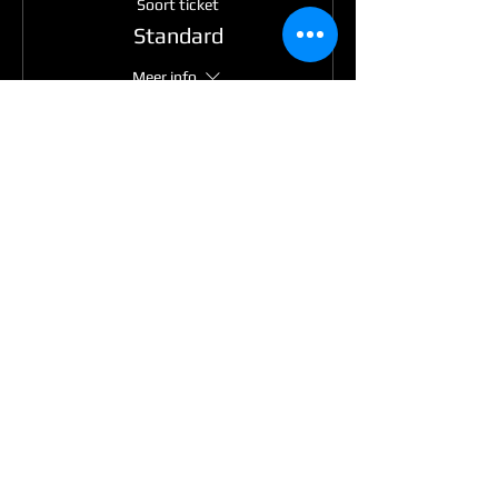
Soort ticket
Standard
Meer info
Prijs
€ 25,00
Uitverkocht
Soort ticket
Standard + Lunch
Meer info
Prijs
€ 30,00
Dit evenement is uitverkocht