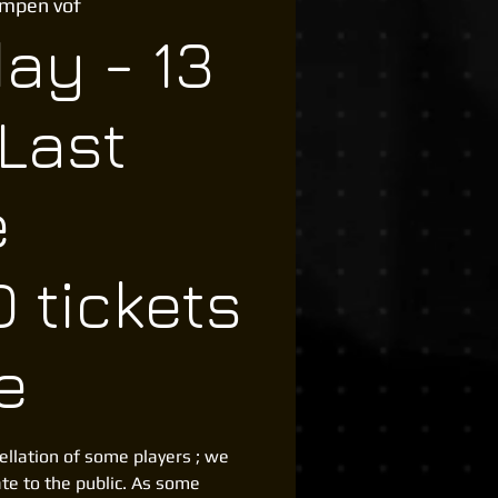
empen vof
ay - 13
Last
e
 tickets
e
ellation of some players ; we
ate to the public. As some