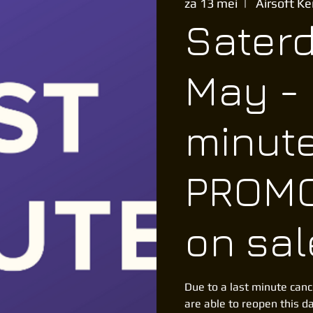
za 13 mei
  |  
Airsoft K
Saterd
May - 
minut
PROMO
on sal
Due to a last minute canc
are able to reopen this d