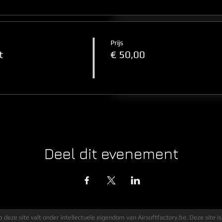
Prijs
t
€ 50,00
Deel dit evenement
 deze site valt onder intellectuele eigendom van Airsoftfactory.be. Deze site is