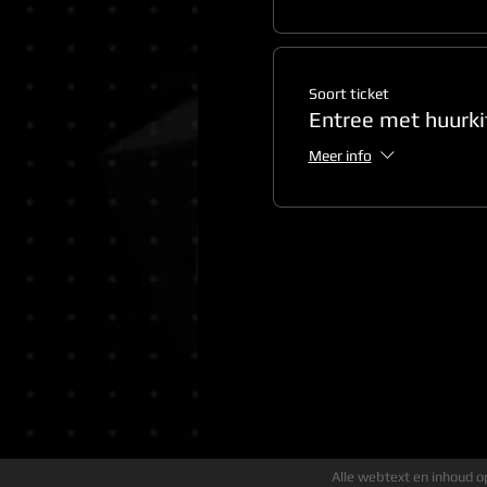
Soort ticket
Entree met huurki
Meer info
Alle webtext en inhoud op