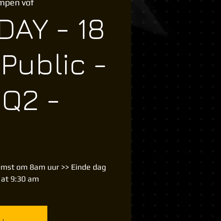
mpen vof
AY - 18
 Public -
Q2 -
st om 8am uur >> Einde dag
s at 9:30 am