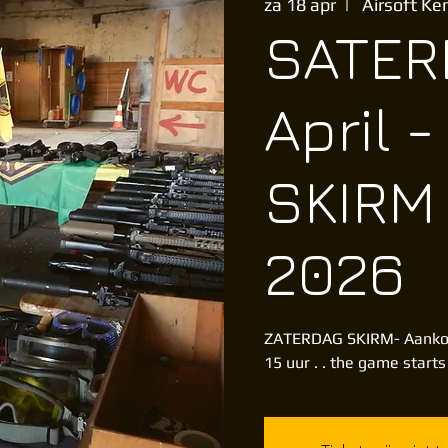
za 18 apr
  |  
Airsoft Ke
SATERD
April -
SKIRM 
2026
ZATERDAG SKIRM- Aankom
15 uur . . the game start