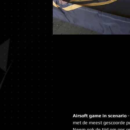
Airsoft game in scenario
 
met de meest gescoorde pu
Neem ook de tijd om ons re