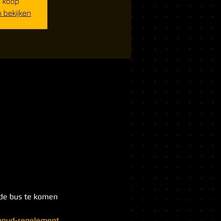
e koop
bekijken
 de bus te komen
shoud-regelement