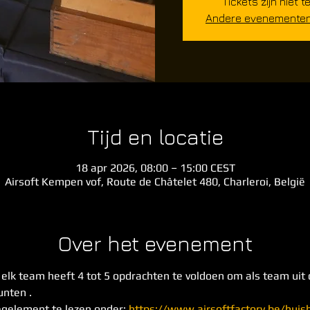
Tickets zijn niet t
Andere evenementen 
Tijd en locatie
18 apr 2026, 08:00 – 15:00 CEST
Airsoft Kempen vof, Route de Châtelet 480, Charleroi, België
Over het evenement
- elk team heeft 4 tot 5 opdrachten te voldoen om als team uit
nten . 
gelement te lezen onder: 
https://www.airsoftfactory.be/hui