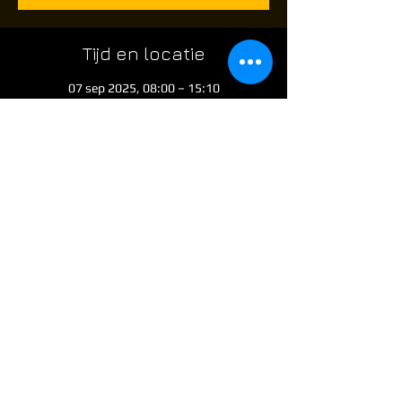
Tijd en locatie
07 sep 2025, 08:00 – 15:10
Route de Châtelet 480, Route de Châtelet
480, 6010 Charleroi, Belgium
Over het evenement
Eerst open skirm evenement voor airsoft 
spelers die graag op een ZONDAG willen 
komen airsoften @ the Factory
Poort en parking open vanaf 8 uur 
Deel dit evenement