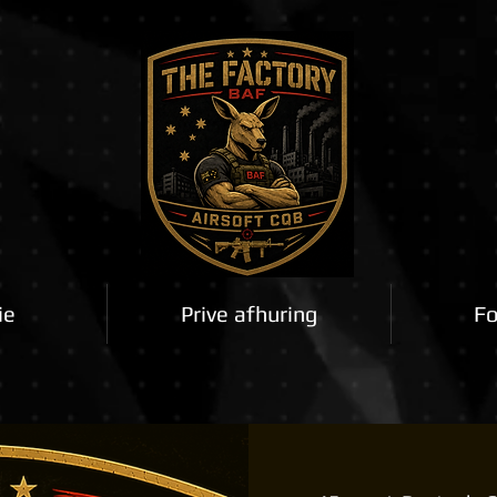
ie
Prive afhuring
Fo