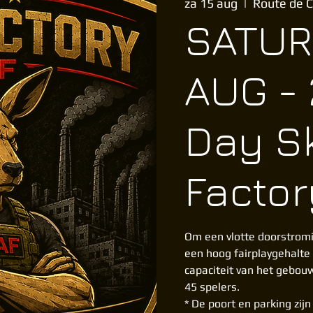
za 15 aug
  |  
Route de C
SATUR
AUG - 
Day S
Factor
Om een vlotte doorstromi
een hoog fairplaygehalte
capaciteit van het gebou
45 spelers.
* De poort en parking zij