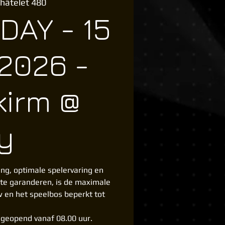
hâtelet 480
DAY - 15
2026 -
kirm @
y
ng, optimale spelervaring en
 te garanderen, is de maximale
w en het speelbos beperkt tot
n geopend vanaf 08.00 uur.