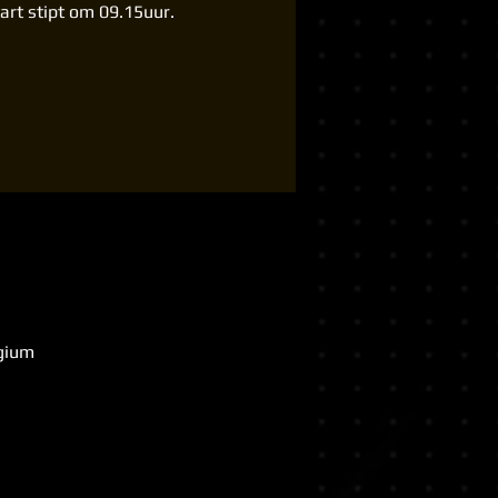
tart stipt om 09.15uur.
lgium