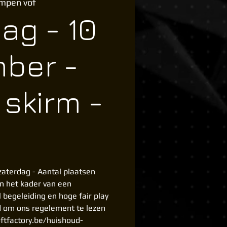
empen vof
ag - 10
ber -
 skirm -
)
aterdag - Aantal plaatsen
in het kader van een
l begeleiding en hoge fair play
d om ons regelement te lezen
ftfactory.be/huishoud-