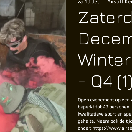
za 10 dec
  |  
Airsoft K
Zaterd
Decem
Winter
- Q4 (1
Open evenement op een z
beperkt tot 48 personen 
kwalitatieve sport en spe
gehalte. Neem ook de tij
onder: https://www.airso