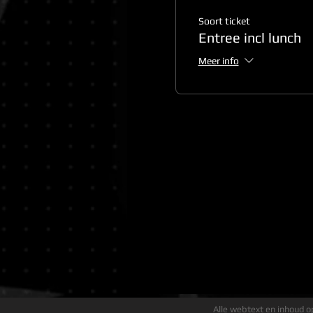
Soort ticket
Entree incl lunch
Meer info
Alle webtext en inhoud op