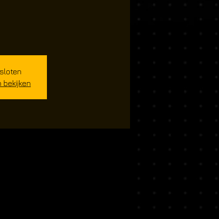
esloten
bekijken