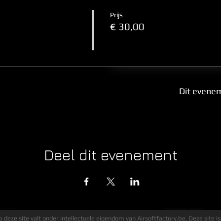
Prijs
€ 30,00
Dit evenem
Deel dit evenement
 deze site valt onder intellectuele eigendom van Airsoftfactory.be. Deze site is