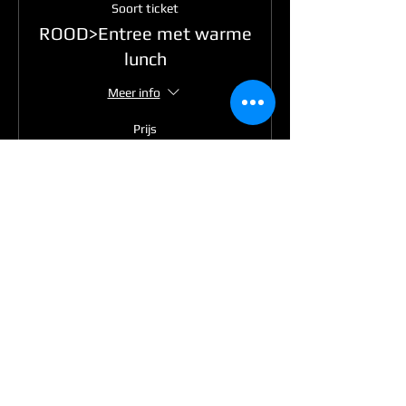
Soort ticket
ROOD>Entree met warme
lunch
Meer info
Prijs
€ 30,00
Verkoop geëindigd op
Soort ticket
GROEN >Entree met
warme
Meer info
Prijs
€ 30,00