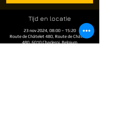
Tijd en locatie
23 nov 2024, 08:00 – 15:20
Route de Châtelet 480, Route de Châtelet
480, 6010 Charleroi, Belgium
Over het evenement
Open skirm evenement voor airsoft spelers 
die graag op een zondag willen komen 
airsoften @ the Factory. Poort open vanaf 8 
uur. de skirm start om 09:30 . Aangekochte 
tickets zijn 48 uur voor het evenement zijn 
terug betaalbaar daarna niet meer. Poort 
dicht om 9 uur
Deel dit evenement