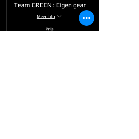
Team GREEN : Eigen gear
Meer info
Prijs
€ 25,00
Verkoop geëindigd op
Soort ticket
Team GREEN : Entree met
lunch
Meer info
Prijs
€ 30,00