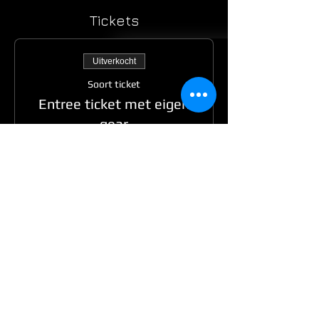
Tickets
Uitverkocht
Soort ticket
Entree ticket met eigen
gear
Meer info
Prijs
€ 25,00
Uitverkocht
Soort ticket
Last Minute VIP