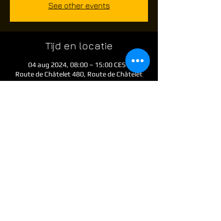
See other events
Tijd en locatie
04 aug 2024, 08:00 – 15:00 CEST
Route de Châtelet 480, Route de Châtelet
480, 6010 Charleroi, Belgium
Over het evenement
Skirm evenement voor airsoft spelers die 
graag op een Zondag willen komen airsoften 
@ the Factory . l
imited spaces available. 
Gates open at 8 am . skirm starts at 9:45
Deze keer terug extra prijzen en patches 
te winnen in game.. just like we did on 26-
05-2024