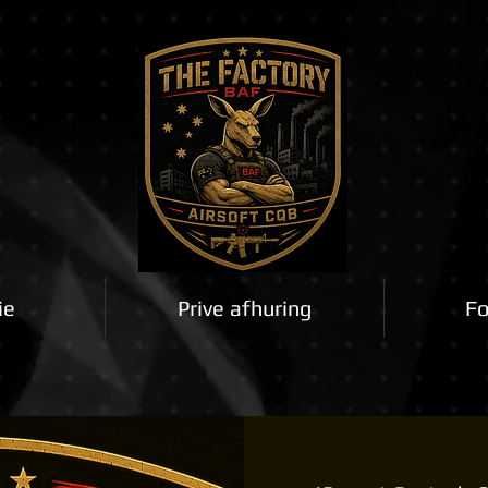
ie
Prive afhuring
Fo