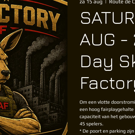
za 15 aug
  |  
Route de C
SATUR
AUG - 
Day S
Factor
Om een vlotte doorstromi
een hoog fairplaygehalte
capaciteit van het gebou
45 spelers.
* De poort en parking zij